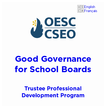
Aller
English
au
Français
contenu
Good Governance
for School Boards
Trustee Professional
Development Program